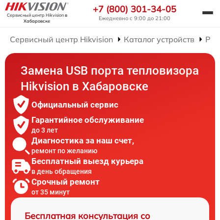
+7 (800) 301-34-05
Сервисный центр Hikvision
в
Ежедневно с 9:00 до 21:00
Хабаровске
Сервисный центр Hikvision
Каталог устройств
Рем
Замена USB порта тепловизора
Hikvision в Хабаровске
Официальный сервис
Гарантийное обслуживание
до 3 лет
Диагностика за наш счет,
ремонт по желанию
Бесплатный выезд курьера
в день обращения
Срочный ремонт
от 35 минут
Бесплатная консультация со