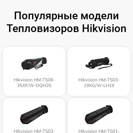
Популярные модели
Тепловизоров Hikvision
Hikvision HM-TS06-
Hikvision HM-TS03-
35XF/W-OQH35
19XG/W-LH19
Hikvision HM-TS03-
Hikvision HM-TS01-