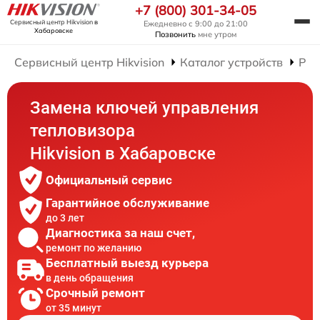
+7 (800) 301-34-05
Сервисный центр Hikvision
в
Ежедневно с 9:00 до 21:00
Хабаровске
Позвонить
мне утром
Сервисный центр Hikvision
Каталог устройств
Рем
Замена ключей управления
тепловизора
Hikvision в Хабаровске
Официальный сервис
Гарантийное обслуживание
до 3 лет
Диагностика за наш счет,
ремонт по желанию
Бесплатный выезд курьера
в день обращения
Срочный ремонт
от 35 минут