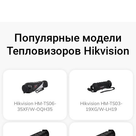
Популярные модели
Тепловизоров Hikvision
Hikvision HM-TS06-
Hikvision HM-TS03-
35XF/W-OQH35
19XG/W-LH19