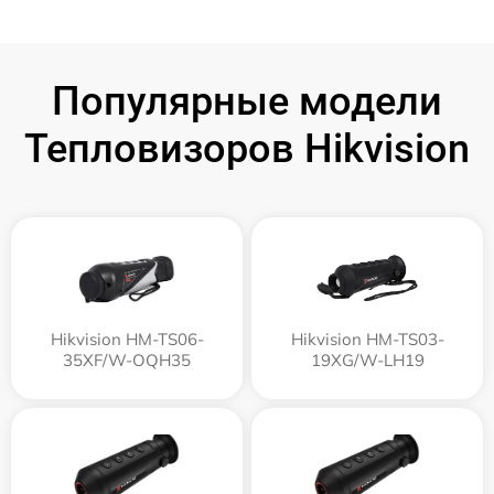
Популярные модели
Тепловизоров Hikvision
Hikvision HM-TS06-
Hikvision HM-TS03-
35XF/W-OQH35
19XG/W-LH19