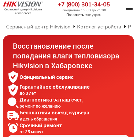
+7 (800) 301-34-05
Сервисный центр Hikvision
в
Ежедневно с 9:00 до 21:00
Хабаровске
Позвонить
мне утром
Сервисный центр Hikvision
Каталог устройств
Рем
Восстановление после
попадания влаги тепловизора
Hikvision в Хабаровске
Официальный сервис
Гарантийное обслуживание
до 3 лет
Диагностика за наш счет,
ремонт по желанию
Бесплатный выезд курьера
в день обращения
Срочный ремонт
от 35 минут