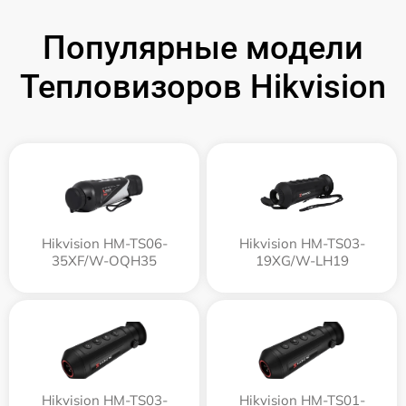
Популярные модели
Тепловизоров Hikvision
Hikvision HM-TS06-
Hikvision HM-TS03-
35XF/W-OQH35
19XG/W-LH19
Hikvision HM-TS03-
Hikvision HM-TS01-