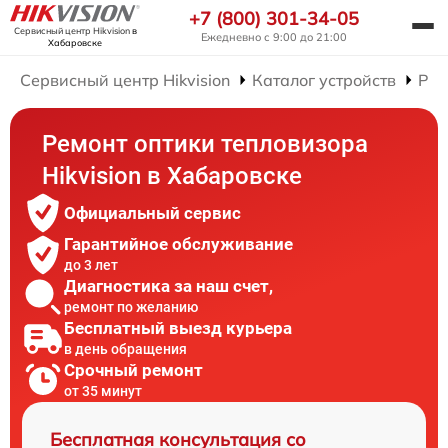
+7 (800) 301-34-05
Сервисный центр Hikvision
в
Ежедневно с 9:00 до 21:00
Хабаровске
Сервисный центр Hikvision
Каталог устройств
Рем
Ремонт оптики тепловизора
Hikvision в Хабаровске
Официальный сервис
Гарантийное обслуживание
до 3 лет
Диагностика за наш счет,
ремонт по желанию
Бесплатный выезд курьера
в день обращения
Срочный ремонт
от 35 минут
Бесплатная консультация со