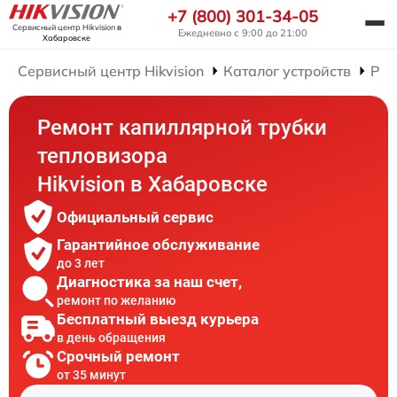
+7 (800) 301-34-05
Сервисный центр Hikvision
в
Ежедневно с 9:00 до 21:00
Хабаровске
Сервисный центр Hikvision
Каталог устройств
Рем
Ремонт капиллярной трубки
тепловизора
Hikvision в Хабаровске
Официальный сервис
Гарантийное обслуживание
до 3 лет
Диагностика за наш счет,
ремонт по желанию
Бесплатный выезд курьера
в день обращения
Срочный ремонт
от 35 минут