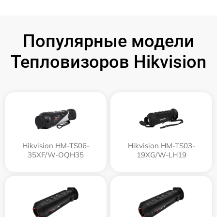
Популярные модели
Тепловизоров Hikvision
Hikvision HM-TS06-
Hikvision HM-TS03-
35XF/W-OQH35
19XG/W-LH19