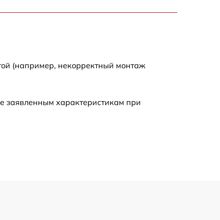
900 р
750 р
той (например, некорректный монтаж
450 р
590 р
ие заявленным характеристикам при
1200 р
650 р
850 р
700 р