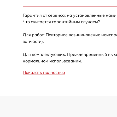
Калибровка и настройка тепловизора
Гарантия от сервиса: на установленные нами
Ремонт встроенного дальнометра и
Что считается гарантийным случаем?
других устройств
Для работ: Повторное возникновение неиспр
Замена микросхемы логики
запчасти).
Замена ключей управления
Для комплектующих: Преждевременный выход 
нормальном использовании.
Ремонт цепи питания
Показать полностью
Замена USB порта
Замена процессора
Замена аккумулятора