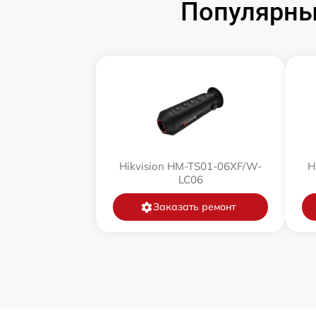
Популярны
Замена корпуса
Замена дисплея (экрана)
Прошивка (Обновление ПО)
Ремонт платы управления
(восстановление)
Hikvision HM-TS01-06XF/W-
H
Восстановление после попадания влаги
LC06
Заказать ремонт
Ремонт Wi-Fi
Ремонт разъема
Ремонт капиллярной трубки