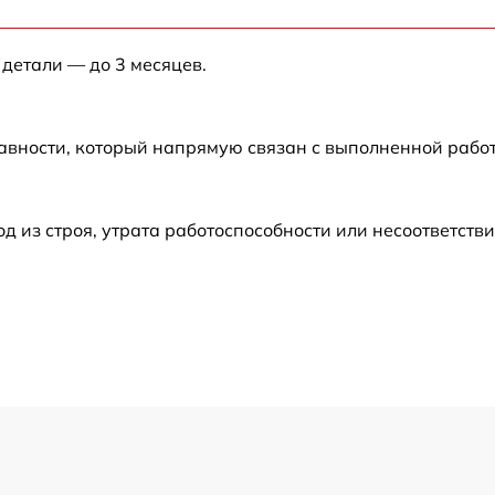
от 60 мин
 детали — до 3 месяцев.
от 60 мин
авности, который напрямую связан с выполненной рабо
от 60 мин
от 60 мин
из строя, утрата работоспособности или несоответств
от 60 мин
от 60 мин
от 60 мин
от 60 мин