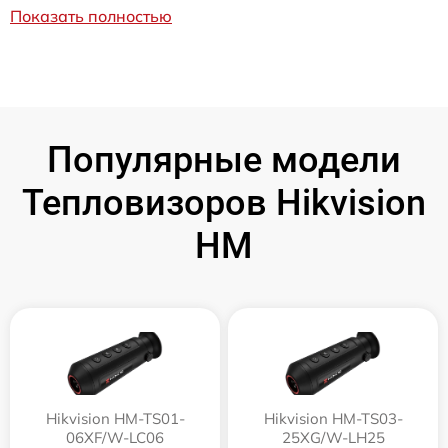
Показать полностью
Популярные модели
Тепловизоров Hikvision
HM
Hikvision HM-TS01-
Hikvision HM-TS03-
06XF/W-LC06
25XG/W-LH25