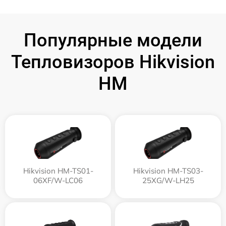
Популярные модели
Тепловизоров Hikvision
HM
Hikvision HM-TS01-
Hikvision HM-TS03-
06XF/W-LC06
25XG/W-LH25