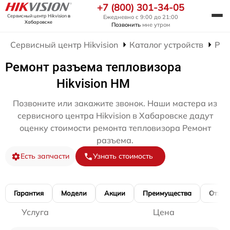
+7 (800) 301-34-05
Сервисный центр Hikvision
в
Ежедневно с 9:00 до 21:00
Хабаровске
Позвонить
мне утром
Сервисный центр Hikvision
Каталог устройств
Рем
Ремонт разъема тепловизора
Hikvision HM
Позвоните или закажите звонок. Наши мастера из
сервисного центра Hikvision в Хабаровске дадут
оценку стоимости ремонта тепловизора Ремонт
разъема.
Есть запчасти
Узнать стоимость
Гарантия
Модели
Акции
Преимущества
Отзы
Услуга
Цена