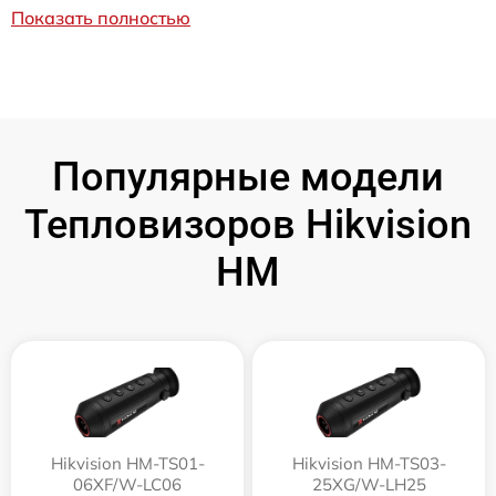
Показать полностью
Популярные модели
Тепловизоров Hikvision
HM
Hikvision HM-TS01-
Hikvision HM-TS03-
06XF/W-LC06
25XG/W-LH25