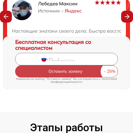
Лебедев Максим
Нужна консультация?
Источник –
Яндекс
Закажите бесплатную консультацию
Настоящие знатоки своего дела. Быстро восстанов
Бесплатная консультация со
специалистом
Оставить заявку
Нажимая на кнопку "Оставить заявку" Вы соглашаетесь c
политикой
конфиденциальности
Этапы работы