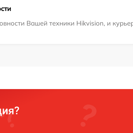
сти
вности Вашей техники Hikvision, и курьер
ция?