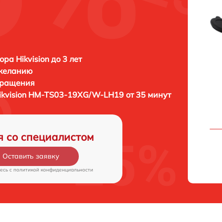
ра Hikvision до 3 лет
 желанию
бращения
ikvision HM-TS03-19XG/W-LH19 от 35 минут
я со специалистом
Оставить заявку
есь c
политикой конфиденциальности