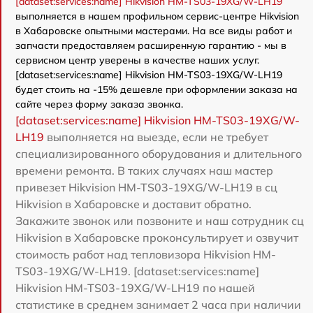
[dataset:services:name] Hikvision HM-TS03-19XG/W-LH19
выполняется в нашем профильном сервис-центре Hikvision
в Хабаровске опытными мастерами. На все виды работ и
запчасти предоставляем расширенную гарантию - мы в
сервисном центр уверены в качестве наших услуг.
[dataset:services:name] Hikvision HM-TS03-19XG/W-LH19
будет стоить на -15% дешевле при оформлении заказа на
сайте через форму заказа звонка.
[dataset:services:name] Hikvision HM-TS03-19XG/W-
LH19
выполняется на выезде, если не требует
специализированного оборудования и длительного
времени ремонта. В таких случаях наш мастер
привезет Hikvision HM-TS03-19XG/W-LH19 в сц
Hikvision в Хабаровске и доставит обратно.
Закажите звонок или позвоните и наш сотрудник сц
Hikvision в Хабаровске проконсультирует и озвучит
стоимость работ над тепловизора Hikvision HM-
TS03-19XG/W-LH19. [dataset:services:name]
Hikvision HM-TS03-19XG/W-LH19 по нашей
статистике в среднем занимает 2 часа при наличии