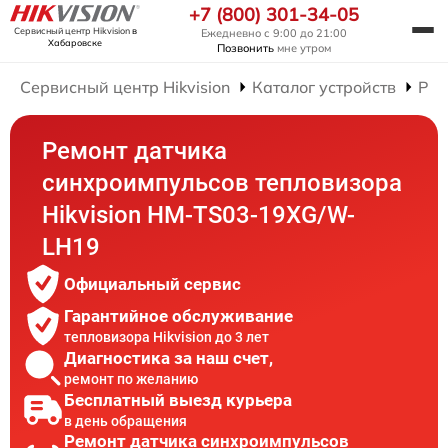
+7 (800) 301-34-05
Сервисный центр Hikvision
в
Ежедневно с 9:00 до 21:00
Хабаровске
Позвонить
мне утром
Сервисный центр Hikvision
Каталог устройств
Рем
Ремонт датчика
синхроимпульсов тепловизора
Hikvision HM-TS03-19XG/W-
LH19
Официальный сервис
Гарантийное обслуживание
тепловизора Hikvision до 3 лет
Диагностика за наш счет,
ремонт по желанию
Бесплатный выезд курьера
в день обращения
Ремонт датчика синхроимпульсов