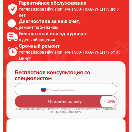
Гарантийное обслуживание
тепловизора Hikvision HM-TS03-19XG/W-LH19 до 3
лет
Диагностика за наш счет,
ремонт по желанию
Бесплатный выезд курьера
в день обращения
Срочный ремонт
тепловизора Hikvision HM-TS03-19XG/W-LH19 от 35
минут
Бесплатная консультация со
специалистом
Оставить заявку
Нажимая на кнопку "Оставить заявку" Вы соглашаетесь c
политикой
конфиденциальности