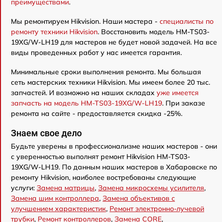
преимуществами
.
Мы ремонтируем Hikvision. Наши мастера -
специалисты по
ремонту техники Hikvision
. Восстановить модель HM-TS03-
19XG/W-LH19 для мастеров не будет новой задачей. На все
виды проведенных работ у нас имеется гарантия.
Минимальные сроки выполнения ремонта. Мы большая
сеть мастерских техники Hikvision. Мы имеем более 20 тыс.
запчастей. И возможно на наших складах
уже имеется
запчасть на модель HM-TS03-19XG/W-LH19
. При заказе
ремонта на сайте - предоставляется скидка -25%.
Знаем свое дело
Будьте уверены в профессионализме наших мастеров - они
с уверенностью выполнят ремонт Hikvision HM-TS03-
19XG/W-LH19. По данным наших мастеров в Хабаровске по
ремонту Hikvision, наиболее востребованы следующие
услуги:
Замена матрицы
,
Замена микросхемы усилителя
,
Замена шим контроллера
,
Замена объективов с
улучшением характеристик
,
Ремонт электронно-лучевой
трубки
,
Ремонт контроллеров
,
Замена CORE
,