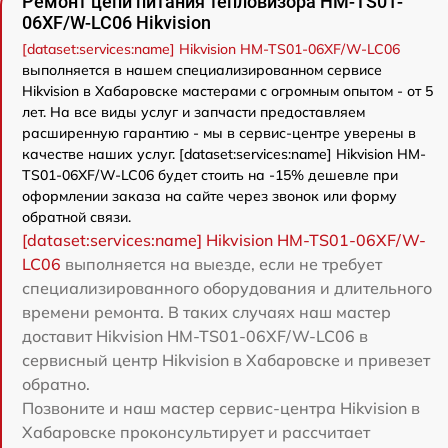
Ремонт цепи питания тепловизора HM-TS01-
06XF/W-LC06 Hikvision
[dataset:services:name] Hikvision HM-TS01-06XF/W-LC06
выполняется в нашем специализированном сервисе
Hikvision в Хабаровске мастерами с огромным опытом - от 5
лет. На все виды услуг и запчасти предоставляем
расширенную гарантию - мы в сервис-центре уверены в
качестве наших услуг. [dataset:services:name] Hikvision HM-
TS01-06XF/W-LC06 будет стоить на -15% дешевле при
оформлении заказа на сайте через звонок или форму
обратной связи.
[dataset:services:name] Hikvision HM-TS01-06XF/W-
LC06
выполняется на выезде, если не требует
специализированного оборудования и длительного
времени ремонта. В таких случаях наш мастер
доставит Hikvision HM-TS01-06XF/W-LC06 в
сервисный центр Hikvision в Хабаровске и привезет
обратно.
Позвоните и наш мастер сервис-центра Hikvision в
Хабаровске проконсультирует и рассчитает