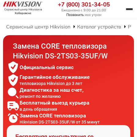
+7 (800) 301-34-05
Сервисный центр Hikvision
в
Ежедневно с 9:00 до 21:00
Хабаровске
Позвонить
мне утром
Сервисный центр Hikvision
Каталог устройств
Рем
Замена CORE тепловизора
Hikvision DS-2TS03-35UF/W
Официальный сервис
Гарантийное обслуживание
тепловизора Hikvision до 3 лет
Диагностика за наш счет,
ремонт по желанию
Бесплатный выезд курьера
в день обращения
Замена CORE тепловизора
Hikvision DS-2TS03-35UF/W от 35 минут
Бесплатная консультация со