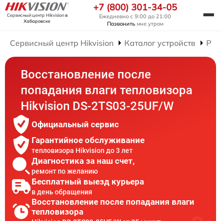
+7 (800) 301-34-05
Сервисный центр Hikvision
в
Ежедневно с 9:00 до 21:00
Хабаровске
Позвонить
мне утром
Сервисный центр Hikvision
Каталог устройств
Рем
Восстановление после
попадания влаги тепловизора
Hikvision DS-2TS03-25UF/W
Официальный сервис
Гарантийное обслуживание
тепловизора Hikvision до 3 лет
Диагностика за наш счет,
ремонт по желанию
Бесплатный выезд курьера
в день обращения
Восстановление после попадания влаги
тепловизора