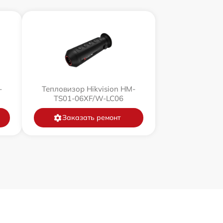
-
Тепловизор Hikvision HM-
TS01-06XF/W-LC06
Заказать ремонт