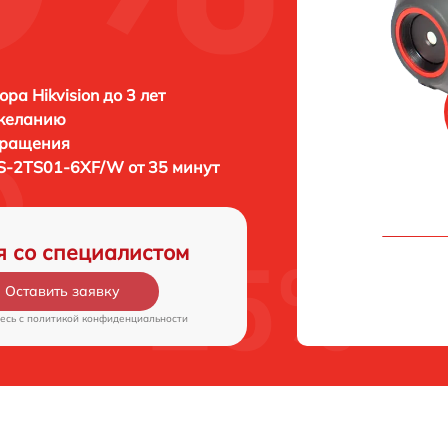
ра Hikvision до 3 лет
 желанию
бращения
DS-2TS01-6XF/W от 35 минут
я со специалистом
Оставить заявку
есь c
политикой конфиденциальности