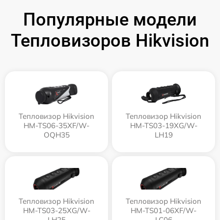
Популярные модели
Тепловизоров Hikvision
Тепловизор Hikvision
Тепловизор Hikvision
HM-TS06-35XF/W-
HM-TS03-19XG/W-
OQH35
LH19
Тепловизор Hikvision
Тепловизор Hikvision
HM-TS03-25XG/W-
HM-TS01-06XF/W-
LH25
LC06