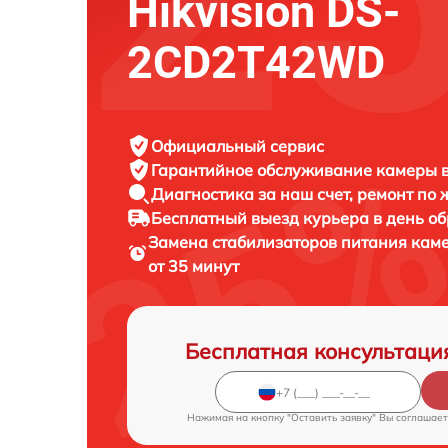
Hikvision DS-
2CD2T42WD
Официальный сервис
Гарантийное обслуживание
камеры в
Диагностика за наш счет,
ремонт по
Бесплатный выезд курьера
в день о
Замена стабилизаторов питания ка
от 35 минут
Бесплатная консультаци
Нажимая на кнопку "Оставить заявку" Вы соглашает