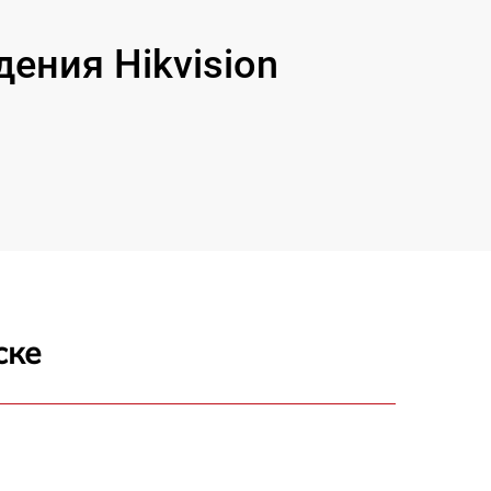
ения Hikvision
ске