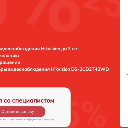
идеонаблюдения Hikvision до 3 лет
 желанию
бращения
меры видеонаблюдения
Hikvision DS-2CD2T42WD
я со специалистом
Оставить заявку
есь c
политикой конфиденциальности