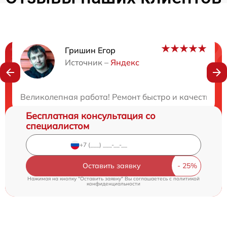
Гришин Егор
Нужна консультация?
Источник –
Яндекс
Закажите бесплатную консультацию
Великолепная работа! Ремонт быстро и качественн
Бесплатная консультация со
специалистом
Оставить заявку
Нажимая на кнопку "Оставить заявку" Вы соглашаетесь c
политикой
конфиденциальности